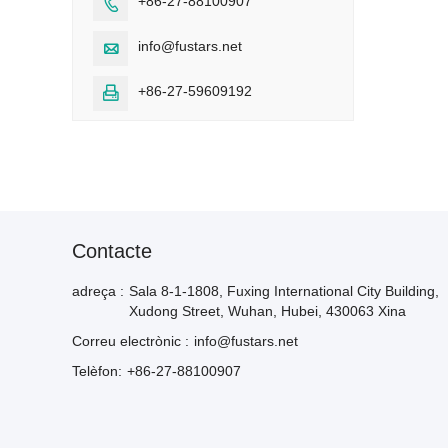
+86-27-88100907

info@fustars.net

+86-27-59609192

Contacte
adreça :
Sala 8-1-1808, Fuxing International City Building,
Xudong Street, Wuhan, Hubei, 430063 Xina
Correu electrònic :
info@fustars.net
Telèfon:
+86-27-88100907