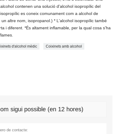
alcohol contenen una solució d'alcohol isopropílic del
ol isopropílic es coneix comunament com a alcohol de
n altre nom, isopropanol.) * L'alcohol isopropílic també
orta i diferent. *És altament inflamable, per la qual cosa s'ha
 flames.
ixinets d'alcohol mèdic
Coixinets amb alcohol
om sigui possible (en 12 hores)