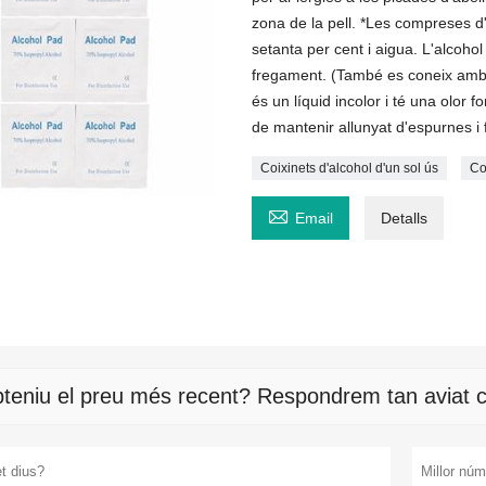
zona de la pell. *Les compreses d'
setanta per cent i aigua. L'alcoh
fregament. (També es coneix amb u
és un líquid incolor i té una olor f
de mantenir allunyat d'espurnes i
Coixinets d'alcohol d'un sol ús
Co

Email
Detalls
teniu el preu més recent? Respondrem tan aviat c