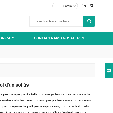


Català


BRICA
CONTACTA AMB NOSALTRES

ol d'un sol ús
s per netejar petits talls, mossegades i altres ferides a la
rides matarà els bacteris nocius que poden causar infeccions.
n per preparar la pell per a injeccions, com ara bolígrafs
les. Abans de donar una injecció, s'ha d'esterilitzar una