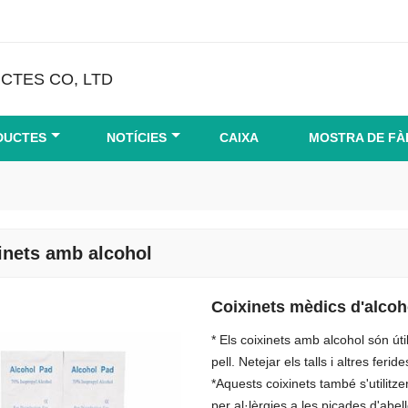
CTES CO, LTD
DUCTES
NOTÍCIES
CAIXA
MOSTRA DE FÀ
inets amb alcohol
Coixinets mèdics d'alcoh
* Els coixinets amb alcohol són útil
pell. Netejar els talls i altres fe
*Aquests coixinets també s'utilitze
per al·lèrgies a les picades d'abel