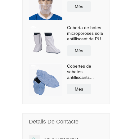
Més
Coberta de botes
microporoses sola
antilliscant de PU
Més
Cobertes de
sabates
antilliscants
recobertes de
polietilè
Més
Detalls De Contacte