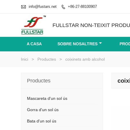

info@fustars.net
+86-27-88100907

FULLSTAR NON-TEIXIT PRODU
A CASA
SOBRE NOSALTRES
PRO
Inici
>
Productes
>
coixinets amb alcohol
coix
Productes
Mascareta d'un sol ús
Gorra d'un sol ús
Bata d'un sol ús