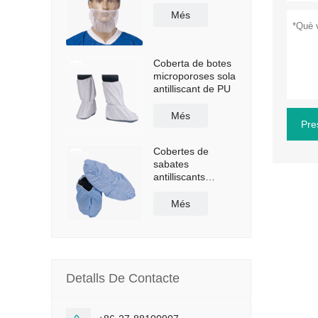
Més
Coberta de botes
microporoses sola
antilliscant de PU
Més
Pre
Cobertes de
sabates
antilliscants
recobertes de
polietilè
Més
Detalls De Contacte