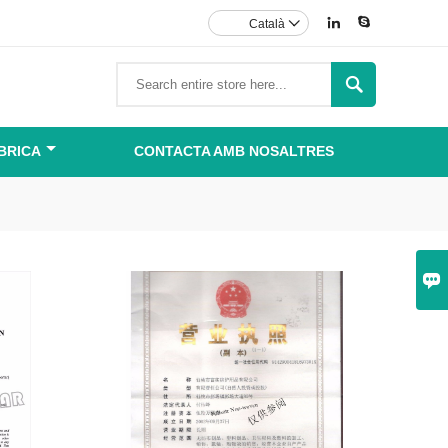


Català


BRICA
CONTACTA AMB NOSALTRES
