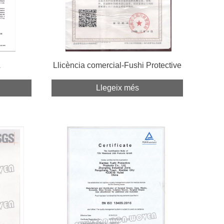
A
Llicència comercial-Fushi Protective
Llegeix més