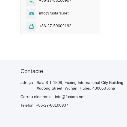
+86-27-88100907

info@fustars.net

+86-27-59609192

Contacte
adreça :
Sala 8-1-1808, Fuxing International City Building,
Xudong Street, Wuhan, Hubei, 430063 Xina
Correu electrònic :
info@fustars.net
Telèfon:
+86-27-88100907