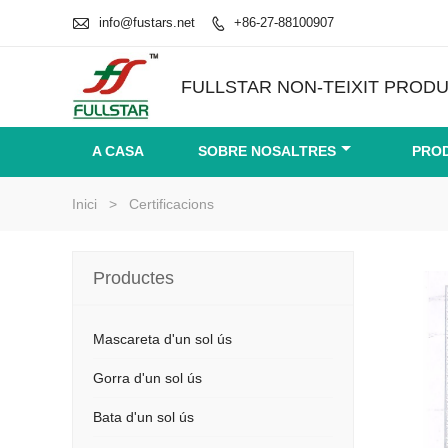

info@fustars.net
+86-27-88100907

FULLSTAR NON-TEIXIT PRODU
A CASA
SOBRE NOSALTRES
PRO
Inici
>
Certificacions
Productes
Mascareta d'un sol ús
Gorra d'un sol ús
Bata d'un sol ús