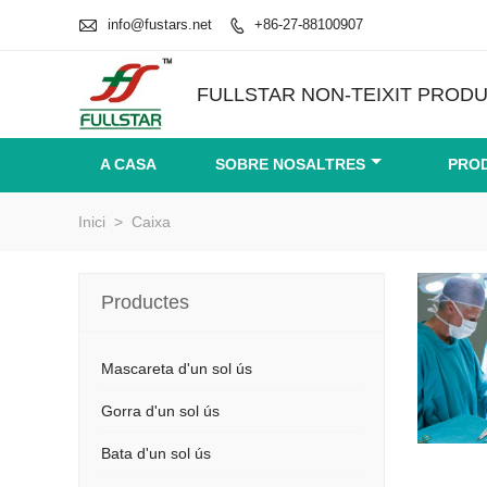

info@fustars.net
+86-27-88100907

FULLSTAR NON-TEIXIT PRODU
A CASA
SOBRE NOSALTRES
PRO
Inici
>
Caixa
Productes
Mascareta d'un sol ús
Gorra d'un sol ús
Bata d'un sol ús