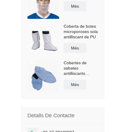
Més
Coberta de botes
microporoses sola
antilliscant de PU
Més
Cobertes de
sabates
antilliscants
recobertes de
polietilè
Més
Detalls De Contacte