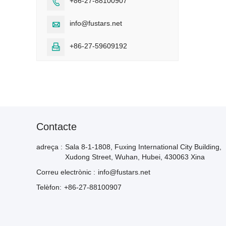
+86-27-88100907

info@fustars.net

+86-27-59609192

Contacte
adreça :
Sala 8-1-1808, Fuxing International City Building,
Xudong Street, Wuhan, Hubei, 430063 Xina
Correu electrònic :
info@fustars.net
Telèfon:
+86-27-88100907