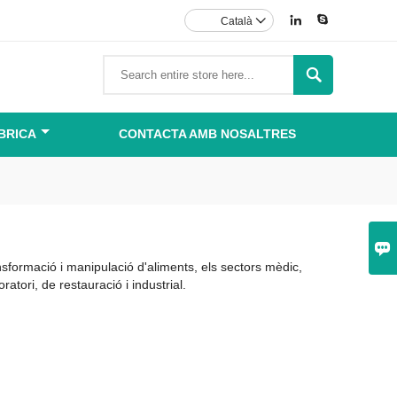


Català


BRICA
CONTACTA AMB NOSALTRES

ansformació i manipulació d'aliments, els sectors mèdic,
ratori, de restauració i industrial.