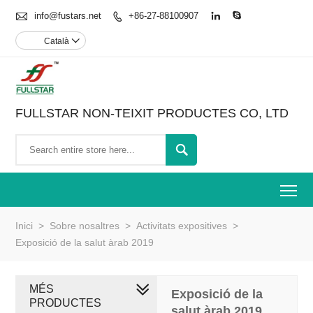

info@fustars.net
+86-27-88100907



Català

FULLSTAR NON-TEIXIT PRODUCTES CO, LTD

To
Inici
>
Sobre nosaltres
>
Activitats expositives
>
Exposició de la salut àrab 2019
MÉS
Exposició de la
PRODUCTES
salut àrab 2019