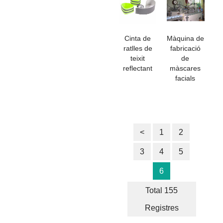
Cinta de
Màquina de
ratlles de
fabricació
teixit
de
reflectant
màscares
facials
<
1
2
3
4
5
6
Total 155
Registres