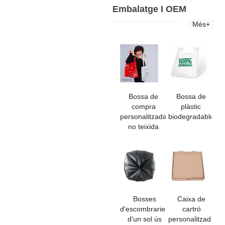
Embalatge I OEM
Més+
Bossa de
Bossa de
compra
plàstic
personalitzada
biodegradable
no teixida
Bosses
Caixa de
d'escombraries
cartró
d'un sol ús
personalitzada