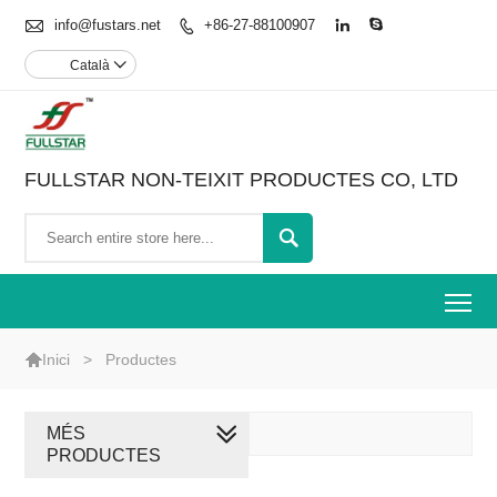

info@fustars.net
+86-27-88100907



Català

FULLSTAR NON-TEIXIT PRODUCTES CO, LTD

To

>
Productes
Inici
MÉS
PRODUCTES