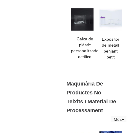
Caixa de
Expositor
plàstic
de metall
personalitzada
penjant
acrílica
petit
Maquinària De
Productes No
Teixits I Material De
Processament
Més+