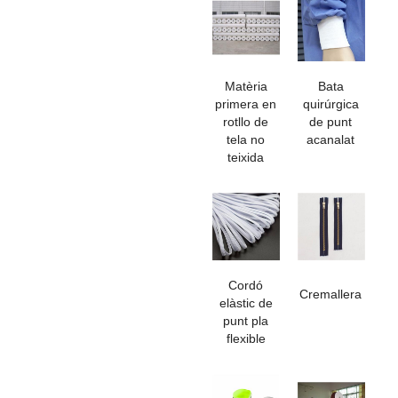
Matèria
Bata
primera en
quirúrgica
rotllo de
de punt
tela no
acanalat
teixida
Cordó
Cremallera
elàstic de
punt pla
flexible