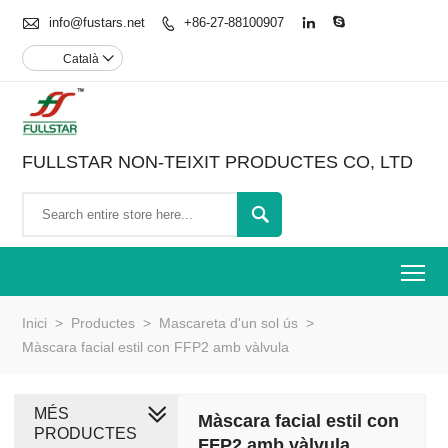

info@fustars.net
+86-27-88100907



Català

FULLSTAR NON-TEIXIT PRODUCTES CO, LTD

To
Inici
>
Productes
>
Mascareta d'un sol ús
>
Màscara facial estil con FFP2 amb vàlvula
MÉS
Màscara facial estil con
PRODUCTES
FFP2 amb vàlvula