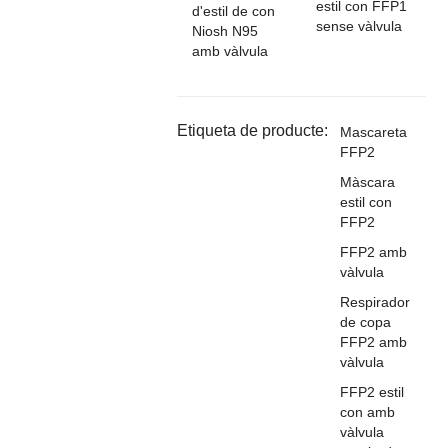
estil con FFP1
d'estil de con
sense vàlvula
Niosh N95
amb vàlvula
Etiqueta de producte:
Mascareta
FFP2
Màscara
estil con
FFP2
FFP2 amb
vàlvula
Respirador
de copa
FFP2 amb
vàlvula
FFP2 estil
con amb
vàlvula