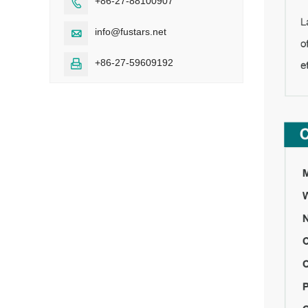
+86-27-88100907

info@fustars.net

+86-27-59609192
