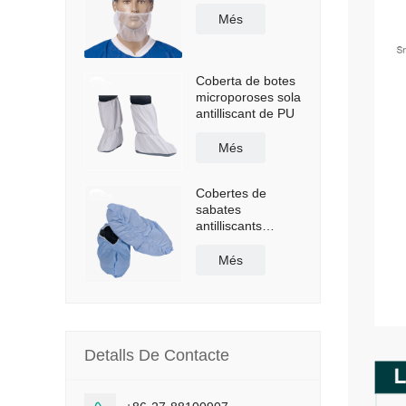
Més
Coberta de botes
microporoses sola
antilliscant de PU
Més
Cobertes de
sabates
antilliscants
recobertes de
polietilè
Més
Detalls De Contacte