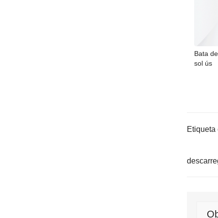
Bata de
sol ús
Etiqueta
descarre
Ob