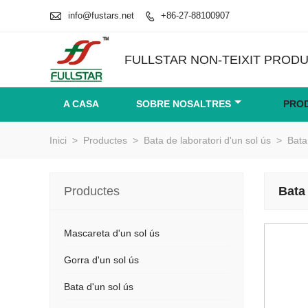

info@fustars.net
+86-27-88100907

FULLSTAR NON-TEIXIT PRODU
A CASA
SOBRE NOSALTRES
PRO
Inici
>
Productes
>
Bata de laboratori d'un sol ús
>
Bata
Productes
Bata 
Mascareta d'un sol ús
Gorra d'un sol ús
Bata d'un sol ús