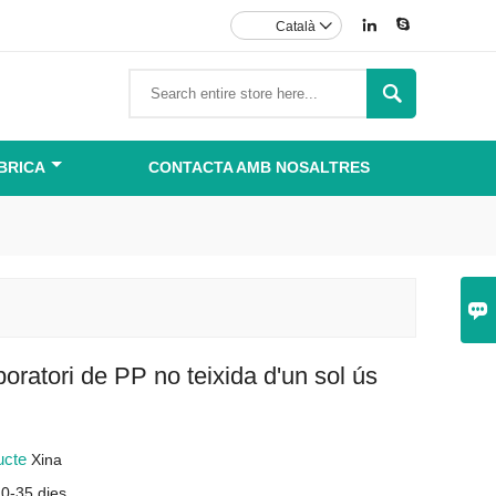


Català


BRICA
CONTACTA AMB NOSALTRES

boratori de PP no teixida d'un sol ús
ducte
Xina
20-35 dies