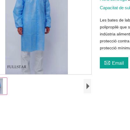
Capacitat de s
Les bates de labo
polipropilè que 
indústria aliment
protecció contra 
protecció mínima 

Email