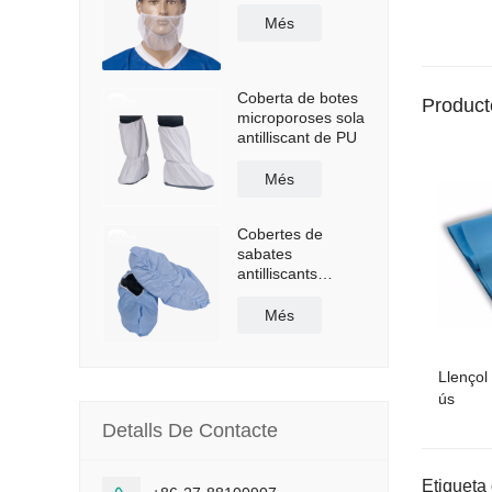
Més
Coberta de botes
Product
microporoses sola
antilliscant de PU
Més
Cobertes de
sabates
antilliscants
recobertes de
polietilè
Més
Llençol 
ús
Detalls De Contacte
Etiqueta