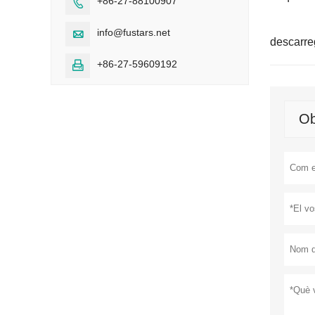
+86-27-88100907

info@fustars.net

descarre
+86-27-59609192

Ob