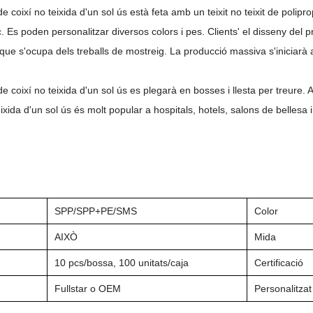
e coixí no teixida d'un sol ús està feta amb un teixit no teixit de polip
ic. Es poden personalitzar diversos colors i pes. Clients
'
el disseny del 
 que s'ocupa dels treballs de mostreig. La producció massiva s'iniciarà
e coixí no teixida d'un sol ús es plegarà en bosses i llesta per treure. 
eixida d'un sol ús és molt popular a hospitals, hotels, salons de bellesa
SPP/SPP+PE/SMS
Color
AIXÒ
Mida
10
pcs/
bossa
, 100 unitats/caja
Certificació
Fullstar o OEM
Personalitzat