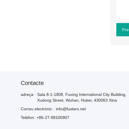
Pre
Contacte
adreça :
Sala 8-1-1808, Fuxing International City Building,
Xudong Street, Wuhan, Hubei, 430063 Xina
Correu electrònic :
info@fustars.net
Telèfon:
+86-27-88100907