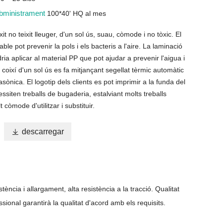
ubministrament
100*40' HQ al mes
it no teixit lleuger, d'un sol ús, suau, còmode i no tòxic. El
able pot prevenir la pols i els bacteris a l'aire. La laminació
ria aplicar al material PP que pot ajudar a prevenir l'aigua i
e coixí d'un sol ús es fa mitjançant segellat tèrmic automàtic
asònica. El logotip dels clients es pot imprimir a la funda del
essiten treballs de bugaderia, estalviant molts treballs
còmode d'utilitzar i substituir.

descarregar
tència i allargament, alta resistència a la tracció. Qualitat
sional garantirà la qualitat d'acord amb els requisits.