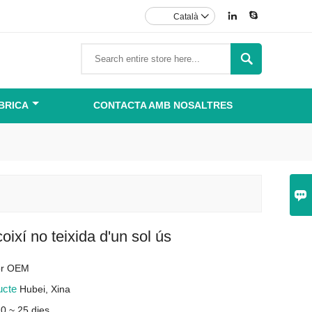


Català


BRICA
CONTACTA AMB NOSALTRES

oixí no teixida d'un sol ús
 or OEM
ducte
Hubei, Xina
0 ~ 25 dies