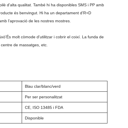
ropilè d'alta qualitat. També hi ha disponibles SMS i PP amb
producte és benvingut. Hi ha un departament d'R+D
 amb l'aprovació de les nostres mostres.
Això
'
És molt còmode d'utilitzar i cobrir el coixí. La funda de
 i centre de massatges, etc.
Blau clar/blanc/verd
Per ser personalitzat
CE, ISO
13485 i FDA
Disponible