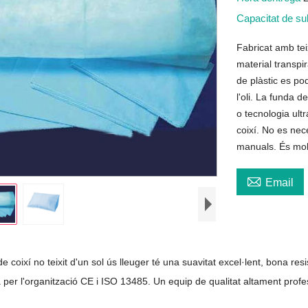
Capacitat de s
Fabricat amb teix
material transpir
de plàstic es pod
l'oli. La funda d
o tecnologia ultr
coixí. No es nec
manuals. És molt 

Email
e coixí no teixit d'un sol ús lleuger té una suavitat excel·lent, bona resis
a per l'organització CE i ISO 13485. Un equip de qualitat altament profes