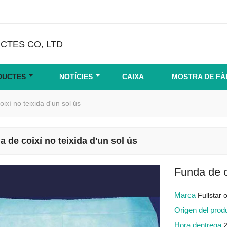
CTES CO, LTD
DUCTES
NOTÍCIES
CAIXA
MOSTRA DE FÀ
ixí no teixida d'un sol ús
 de coixí no teixida d'un sol ús
Funda de c
Marca
Fullstar
Origen del pro
Hora dentrega
2