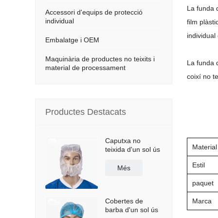
La funda d
Accessori d'equips de protecció
individual
film plàst
individual
Embalatge i OEM
Maquinària de productes no teixits i
La funda d
material de processament
coixí no t
Productes Destacats
Caputxa no
Material
teixida d'un sol ús
Estil
Més
paquet
Cobertes de
Marca
barba d'un sol ús