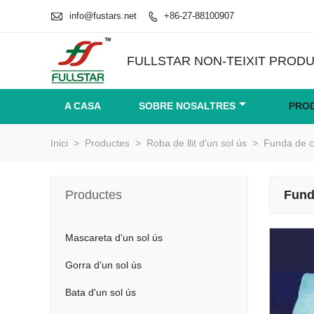

info@fustars.net
+86-27-88100907

FULLSTAR NON-TEIXIT PRODU
A CASA
SOBRE NOSALTRES
PRO
Inici
>
Productes
>
Roba de llit d'un sol ús
>
Funda de co
Productes
Funda
Mascareta d'un sol ús
Gorra d'un sol ús
Bata d'un sol ús